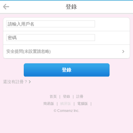
登錄
安全提問(未設置請忽略)
登錄
還沒有註冊？
首頁
|
登錄
|
註冊
簡易版
|
觸屏版
|
電腦版
|
© Comsenz Inc.