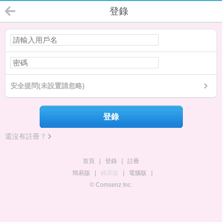
登錄
安全提問(未設置請忽略)
登錄
還沒有註冊？
首頁
|
登錄
|
註冊
簡易版
|
觸屏版
|
電腦版
|
© Comsenz Inc.