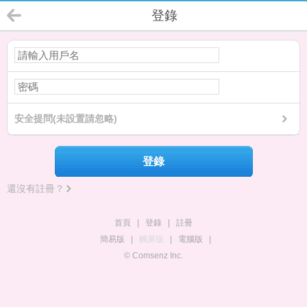
登錄
安全提問(未設置請忽略)
登錄
還沒有註冊？
首頁
|
登錄
|
註冊
簡易版
|
觸屏版
|
電腦版
|
© Comsenz Inc.