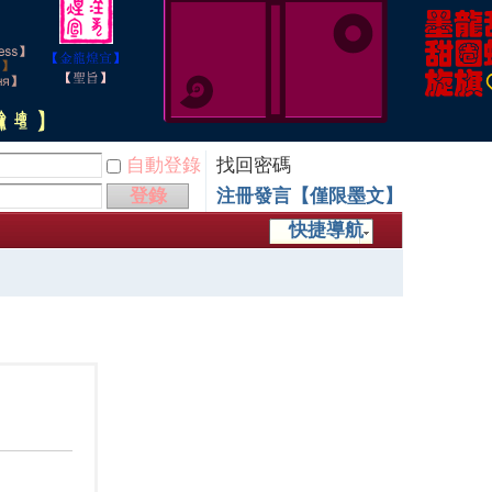
自動登錄
找回密碼
登錄
注冊發言【僅限墨文】
快捷導航