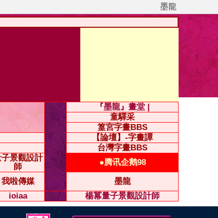
墨龍
『墨龍』畫堂 |
童驛采
篁宮字畫BBS
【論壇】-字畫譚
台灣字畫BBS
量子景觀設計
●腾讯企鹅98
師
我啦傳媒
墨龍
ioiaa
楊冪量子景觀設計師