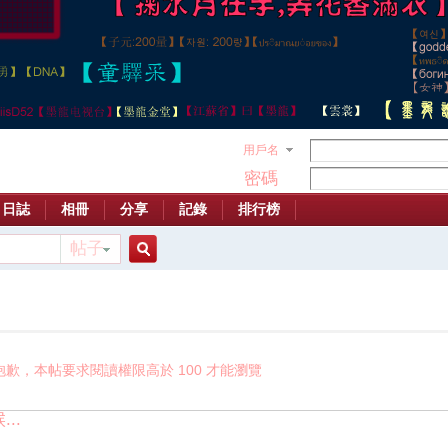
用戶名
密碼
日誌
相冊
分享
記錄
排行榜
帖子
搜
索
抱歉，本帖要求閱讀權限高於 100 才能瀏覽
..