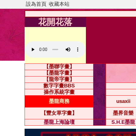
設為首頁
收藏本站
花開花落
【墨聯字畫】
【墨龍字畫】
【龍帝字畫】
數字字畫BBS
操作系統字畫
墨龍商務
usaxii
【豐女草字畫】
墨界音樂
墨龍上海論壇
S.H.E墨龍