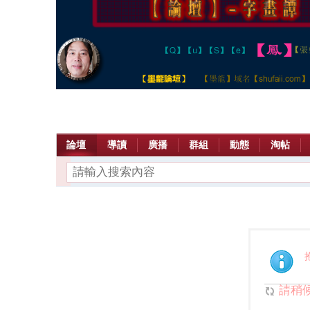
論壇
導讀
廣播
群組
動態
淘帖
請稍候.