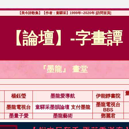
【美今詩歌集】【作者：童驛采】1999年~2020年
|訪問首頁|
【論壇】-字畫譚
『墨龍』 畫堂
楊鈺瑩
墨龍愛導航
伊能靜書院
墨龍電視台
墨龍電視台
童驛采墨韻論壇
支付墨龍
BBS
墨量子愛
墨龍藝術
鄧麗君