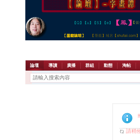
論壇
導讀
廣播
群組
動態
淘帖
請稍候.