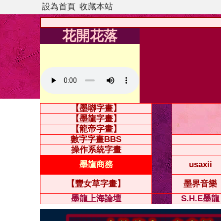
設為首頁
收藏本站
花開花落
【墨聯字畫】
【墨龍字畫】
【龍帝字畫】
數字字畫BBS
操作系統字畫
墨龍商務
usaxii
【豐女草字畫】
墨界音樂
墨龍上海論壇
S.H.E墨龍