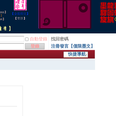
自動登錄
找回密碼
登錄
注冊發言【僅限墨文】
快捷導航