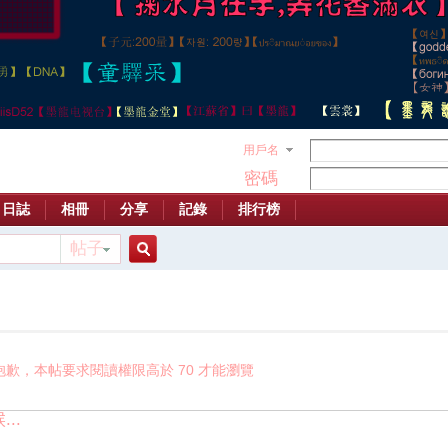
用戶名
密碼
日誌
相冊
分享
記錄
排行榜
帖子
搜
索
抱歉，本帖要求閱讀權限高於 70 才能瀏覽
..