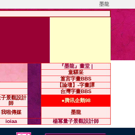
墨龍
『墨龍』畫堂 |
童驛采
篁宮字畫BBS
【論壇】-字畫譚
台灣字畫BBS
量子景觀設計
●腾讯企鹅98
師
我啦傳媒
墨龍
ioiaa
楊冪量子景觀設計師