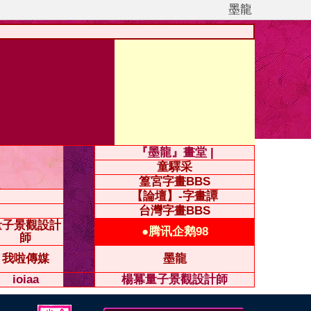
墨龍
『墨龍』畫堂 |
童驛采
篁宮字畫BBS
【論壇】-字畫譚
台灣字畫BBS
量子景觀設計
●腾讯企鹅98
師
我啦傳媒
墨龍
ioiaa
楊冪量子景觀設計師