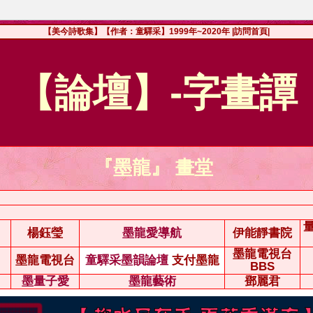
【美今詩歌集】【作者：童驛采】1999年~2020年
|訪問首頁|
【論壇】-字畫譚
『墨龍』 畫堂
楊鈺瑩
墨龍愛導航
伊能靜書院
墨龍電視台
墨龍電視台
童驛采墨韻論壇
支付墨龍
BBS
墨量子愛
墨龍藝術
鄧麗君