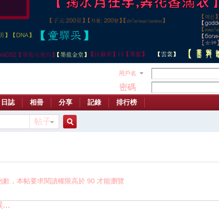
用戶名
密碼
日誌
相冊
分享
記錄
排行榜
帖子
搜
索
抱歉，本帖要求閱讀權限高於 90 才能瀏覽
..