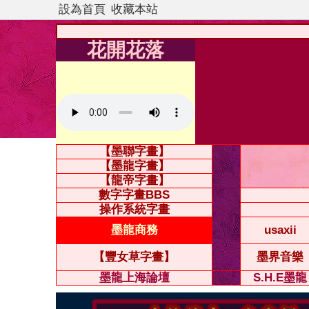
設為首頁
收藏本站
花開花落
【墨聯字畫】
【墨龍字畫】
【龍帝字畫】
數字字畫BBS
操作系統字畫
墨龍商務
usaxii
【豐女草字畫】
墨界音樂
墨龍上海論壇
S.H.E墨龍