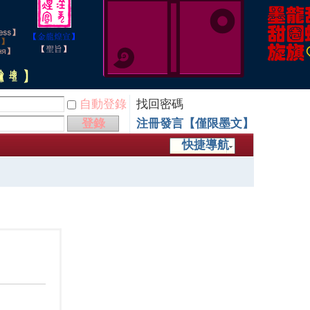
自動登錄
找回密碼
登錄
注冊發言【僅限墨文】
快捷導航