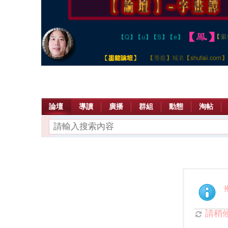
論壇
導讀
廣播
群組
動態
淘帖
請稍候.