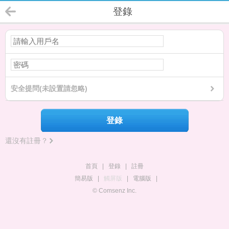
登錄
安全提問(未設置請忽略)
登錄
還沒有註冊？
首頁
|
登錄
|
註冊
簡易版
|
觸屏版
|
電腦版
|
© Comsenz Inc.