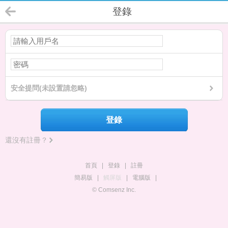
登錄
安全提問(未設置請忽略)
登錄
還沒有註冊？
首頁
|
登錄
|
註冊
簡易版
|
觸屏版
|
電腦版
|
© Comsenz Inc.