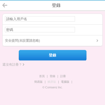
登錄
安全提問(未設置請忽略)
登錄
還沒有註冊？
首頁
|
登錄
|
註冊
簡易版
|
觸屏版
|
電腦版
|
© Comsenz Inc.