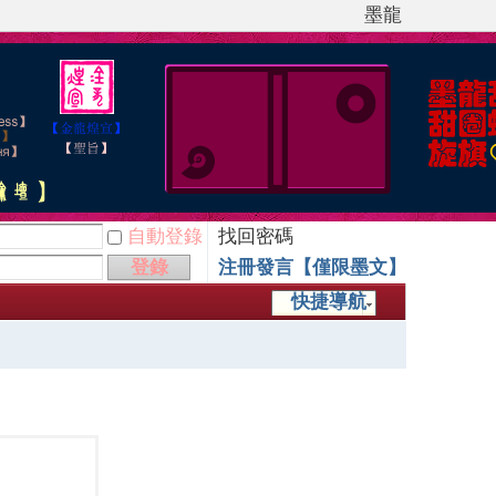
墨龍
自動登錄
找回密碼
登錄
注冊發言【僅限墨文】
快捷導航