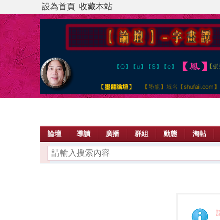
設為首頁
收藏本站
論壇
導讀
廣播
群組
動態
淘帖