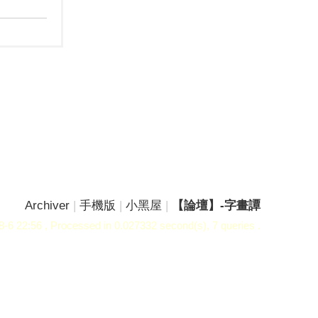
Archiver
|
手機版
|
小黑屋
|
【論壇】-字畫譚
-6 22:56
, Processed in 0.027332 second(s), 7 queries .