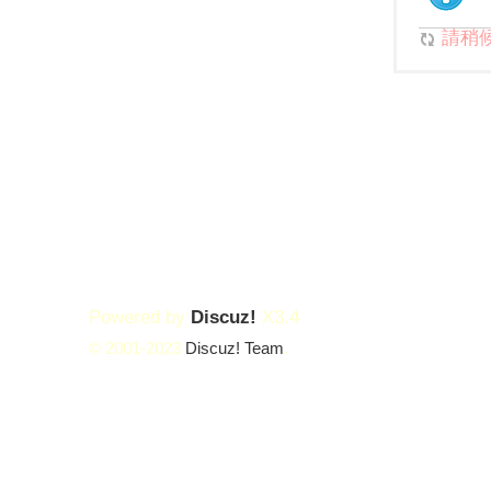
請稍候.
Powered by
Discuz!
X3.4
© 2001-2023
Discuz! Team
.