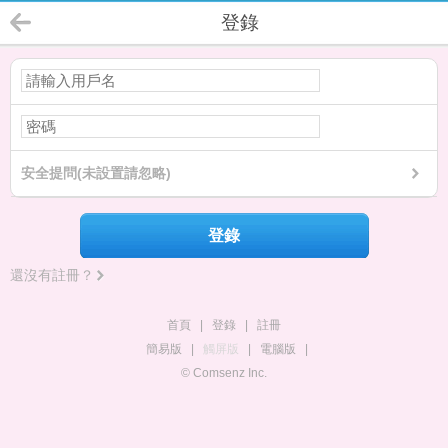
登錄
安全提問(未設置請忽略)
登錄
還沒有註冊？
首頁
|
登錄
|
註冊
簡易版
|
觸屏版
|
電腦版
|
© Comsenz Inc.