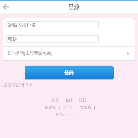
登錄
安全提問(未設置請忽略)
登錄
還沒有註冊？
首頁
|
登錄
|
註冊
簡易版
|
觸屏版
|
電腦版
|
© Comsenz Inc.