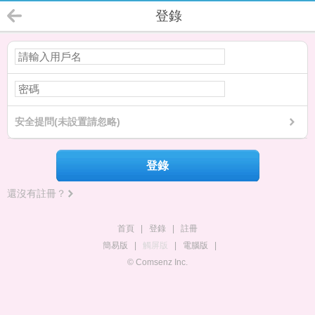
登錄
安全提問(未設置請忽略)
登錄
還沒有註冊？
首頁
|
登錄
|
註冊
簡易版
|
觸屏版
|
電腦版
|
© Comsenz Inc.