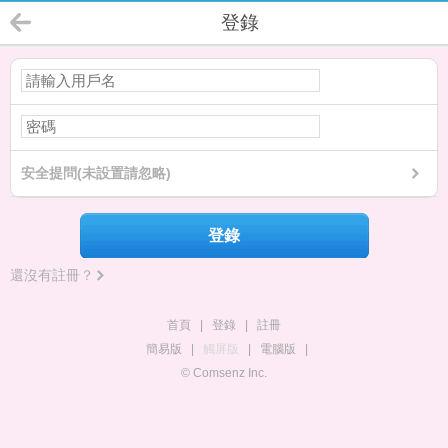
登錄
安全提問(未設置請忽略)
登錄
還沒有註冊？
首頁
|
登錄
|
註冊
簡易版
|
觸屏版
|
電腦版
|
© Comsenz Inc.