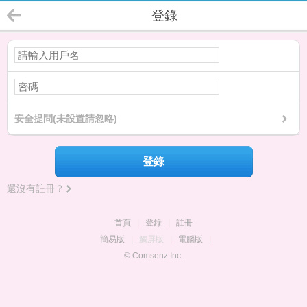
登錄
安全提問(未設置請忽略)
登錄
還沒有註冊？
首頁
|
登錄
|
註冊
簡易版
|
觸屏版
|
電腦版
|
© Comsenz Inc.