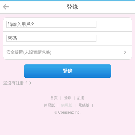
登錄
安全提問(未設置請忽略)
登錄
還沒有註冊？
首頁
|
登錄
|
註冊
簡易版
|
觸屏版
|
電腦版
|
© Comsenz Inc.