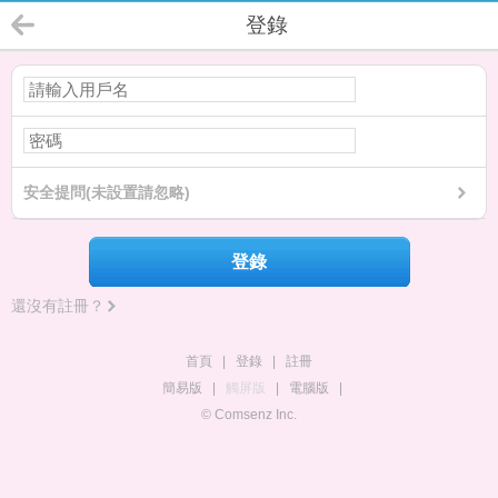
登錄
安全提問(未設置請忽略)
登錄
還沒有註冊？
首頁
|
登錄
|
註冊
簡易版
|
觸屏版
|
電腦版
|
© Comsenz Inc.