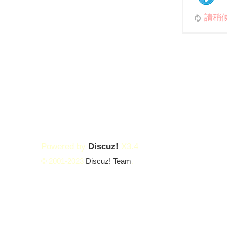
請稍候.
Powered by
Discuz!
X3.4
© 2001-2023
Discuz! Team
.