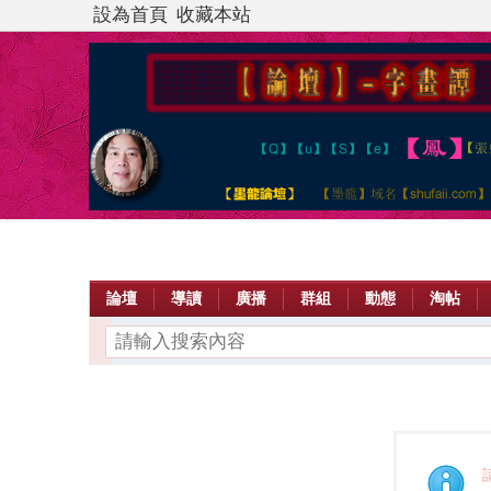
設為首頁
收藏本站
論壇
導讀
廣播
群組
動態
淘帖