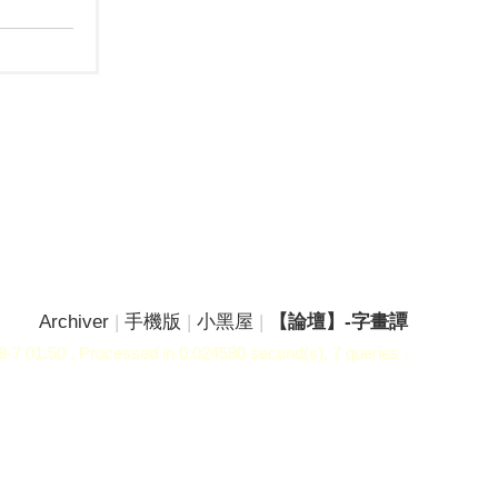
Archiver
|
手機版
|
小黑屋
|
【論壇】-字畫譚
-7 01:50
, Processed in 0.024580 second(s), 7 queries .