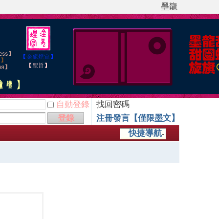
墨龍
自動登錄
找回密碼
登錄
注冊發言【僅限墨文】
快捷導航