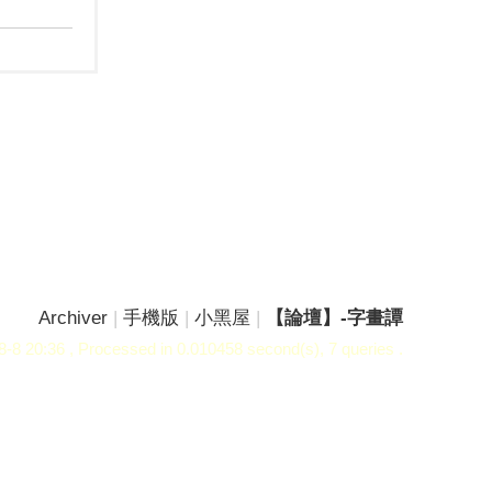
Archiver
|
手機版
|
小黑屋
|
【論壇】-字畫譚
-8 20:36
, Processed in 0.010458 second(s), 7 queries .