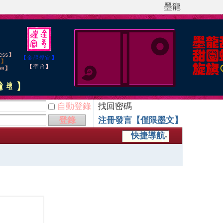
墨龍
自動登錄
找回密碼
登錄
注冊發言【僅限墨文】
快捷導航