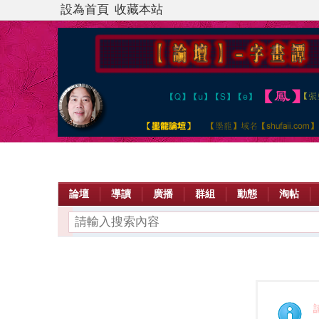
設為首頁
收藏本站
論壇
導讀
廣播
群組
動態
淘帖