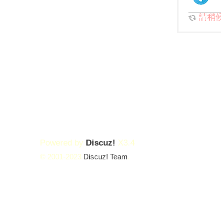
請稍候.
Powered by
Discuz!
X3.4
© 2001-2023
Discuz! Team
.