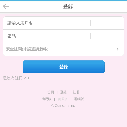
登錄
安全提問(未設置請忽略)
登錄
還沒有註冊？
首頁
|
登錄
|
註冊
簡易版
|
觸屏版
|
電腦版
|
© Comsenz Inc.