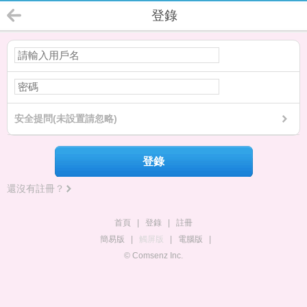
登錄
安全提問(未設置請忽略)
登錄
還沒有註冊？
首頁
|
登錄
|
註冊
簡易版
|
觸屏版
|
電腦版
|
© Comsenz Inc.