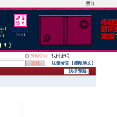
墨龍
自動登錄
找回密碼
登錄
注冊發言【僅限墨文】
快捷導航