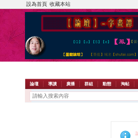
設為首頁
收藏本站
論壇
導讀
廣播
群組
動態
淘帖