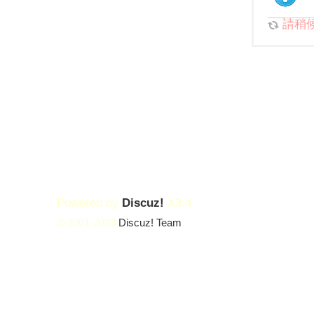
請稍候.
Powered by
Discuz!
X3.4
© 2001-2023
Discuz! Team
.