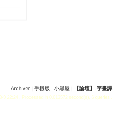
Archiver
|
手機版
|
小黑屋
|
【論壇】-字畫譚
-9 22:24
, Processed in 0.013572 second(s), 6 queries .