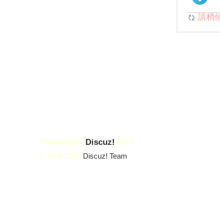
請稍候.
Powered by
Discuz!
X3.4
© 2001-2023
Discuz! Team
.