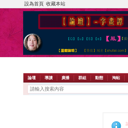
設為首頁
收藏本站
論壇
導讀
廣播
群組
動態
淘帖