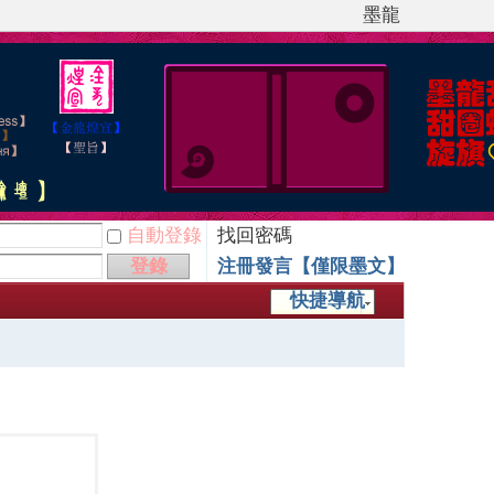
墨龍
自動登錄
找回密碼
登錄
注冊發言【僅限墨文】
快捷導航