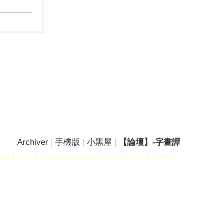
Archiver
|
手機版
|
小黑屋
|
【論壇】-字畫譚
-6 12:43
, Processed in 0.020618 second(s), 6 queries .