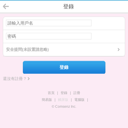
登錄
安全提問(未設置請忽略)
登錄
還沒有註冊？
首頁
|
登錄
|
註冊
簡易版
|
觸屏版
|
電腦版
|
© Comsenz Inc.