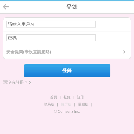
登錄
安全提問(未設置請忽略)
登錄
還沒有註冊？
首頁
|
登錄
|
註冊
簡易版
|
觸屏版
|
電腦版
|
© Comsenz Inc.