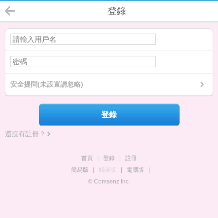
登錄
安全提問(未設置請忽略)
登錄
還沒有註冊？
首頁
|
登錄
|
註冊
簡易版
|
觸屏版
|
電腦版
|
© Comsenz Inc.