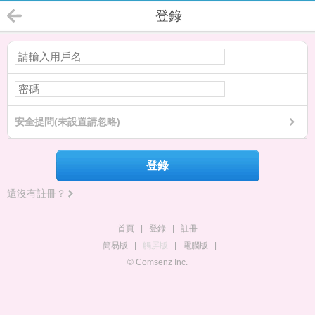
登錄
安全提問(未設置請忽略)
登錄
還沒有註冊？
首頁
|
登錄
|
註冊
簡易版
|
觸屏版
|
電腦版
|
© Comsenz Inc.