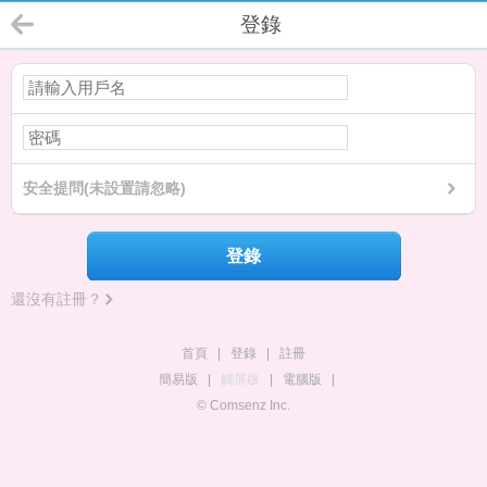
登錄
安全提問(未設置請忽略)
登錄
還沒有註冊？
首頁
|
登錄
|
註冊
簡易版
|
觸屏版
|
電腦版
|
© Comsenz Inc.