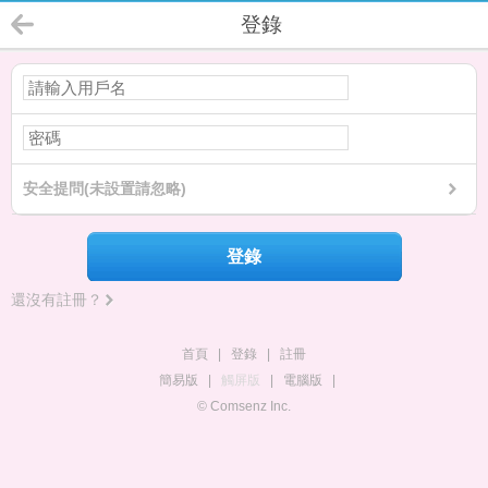
登錄
安全提問(未設置請忽略)
登錄
還沒有註冊？
首頁
|
登錄
|
註冊
簡易版
|
觸屏版
|
電腦版
|
© Comsenz Inc.