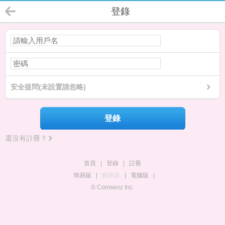
登錄
安全提問(未設置請忽略)
登錄
還沒有註冊？
首頁
|
登錄
|
註冊
簡易版
|
觸屏版
|
電腦版
|
© Comsenz Inc.