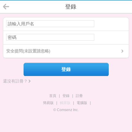
登錄
安全提問(未設置請忽略)
登錄
還沒有註冊？
首頁
|
登錄
|
註冊
簡易版
|
觸屏版
|
電腦版
|
© Comsenz Inc.