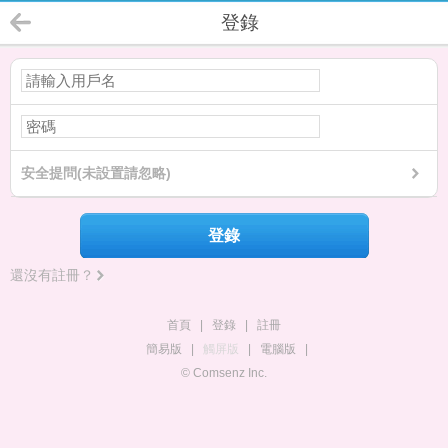
登錄
安全提問(未設置請忽略)
登錄
還沒有註冊？
首頁
|
登錄
|
註冊
簡易版
|
觸屏版
|
電腦版
|
© Comsenz Inc.