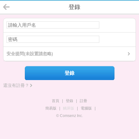
登錄
安全提問(未設置請忽略)
登錄
還沒有註冊？
首頁
|
登錄
|
註冊
簡易版
|
觸屏版
|
電腦版
|
© Comsenz Inc.