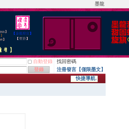
墨龍
自動登錄
找回密碼
登錄
注冊發言【僅限墨文】
快捷導航