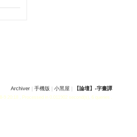
Archiver
|
手機版
|
小黑屋
|
【論壇】-字畫譚
8-9 20:18
, Processed in 0.011902 second(s), 6 queries .