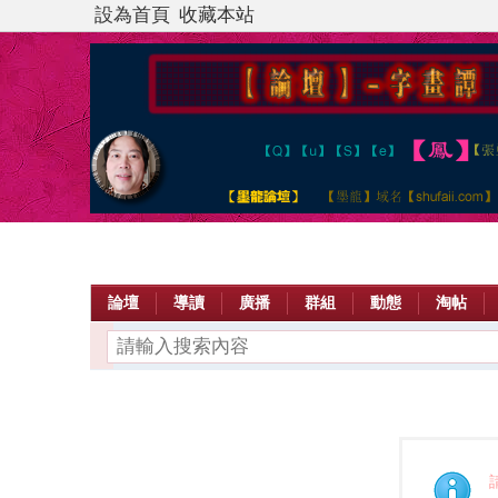
設為首頁
收藏本站
論壇
導讀
廣播
群組
動態
淘帖