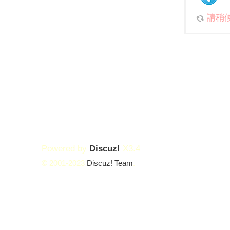
請稍候.
Powered by
Discuz!
X3.4
© 2001-2023
Discuz! Team
.