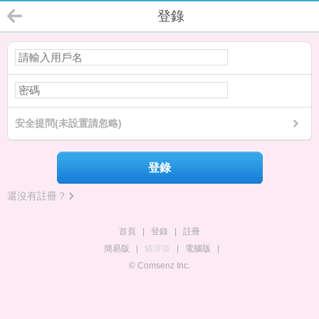
登錄
安全提問(未設置請忽略)
登錄
還沒有註冊？
首頁
|
登錄
|
註冊
簡易版
|
觸屏版
|
電腦版
|
© Comsenz Inc.