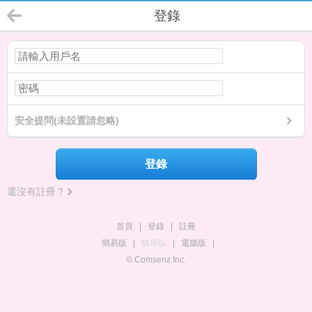
登錄
安全提問(未設置請忽略)
登錄
還沒有註冊？
首頁
|
登錄
|
註冊
簡易版
|
觸屏版
|
電腦版
|
© Comsenz Inc.