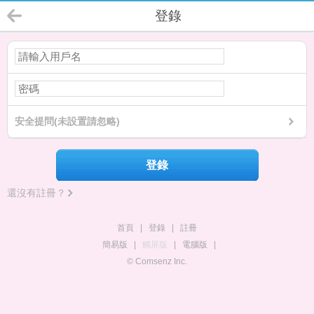
登錄
安全提問(未設置請忽略)
登錄
還沒有註冊？
首頁
|
登錄
|
註冊
簡易版
|
觸屏版
|
電腦版
|
© Comsenz Inc.