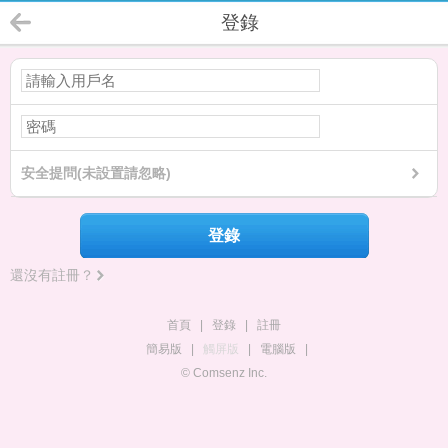
登錄
安全提問(未設置請忽略)
登錄
還沒有註冊？
首頁
|
登錄
|
註冊
簡易版
|
觸屏版
|
電腦版
|
© Comsenz Inc.