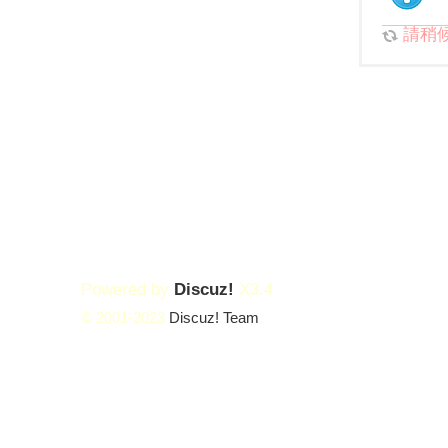
請稍候.
Powered by
Discuz!
X3.4
© 2001-2023
Discuz! Team
.