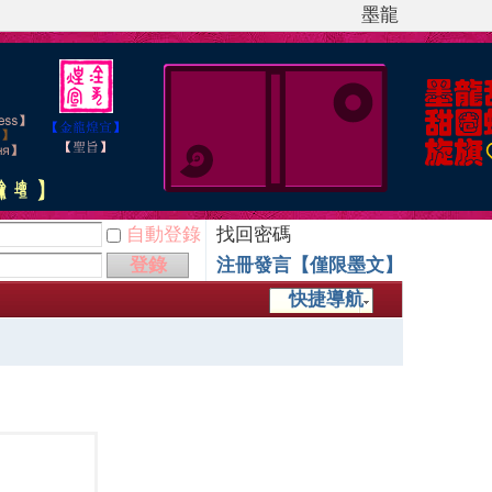
墨龍
自動登錄
找回密碼
登錄
注冊發言【僅限墨文】
快捷導航