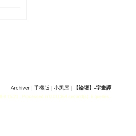
Archiver
|
手機版
|
小黑屋
|
【論壇】-字畫譚
8-8 15:21
, Processed in 0.011364 second(s), 6 queries .