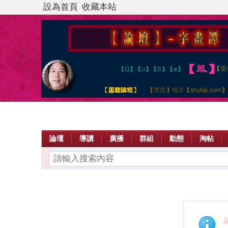
設為首頁
收藏本站
論壇
導讀
廣播
群組
動態
淘帖