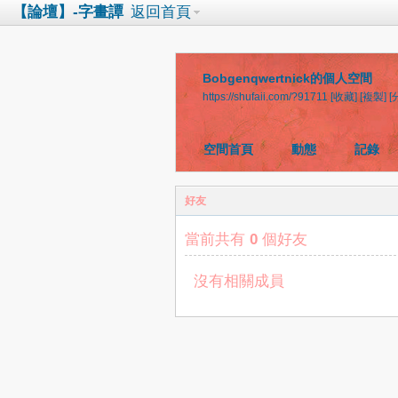
【論壇】-字畫譚
返回首頁
Bobgenqwertnick的個人空間
https://shufaii.com/?91711
[收藏]
[複製]
[
空間首頁
動態
記錄
好友
當前共有
0
個好友
沒有相關成員