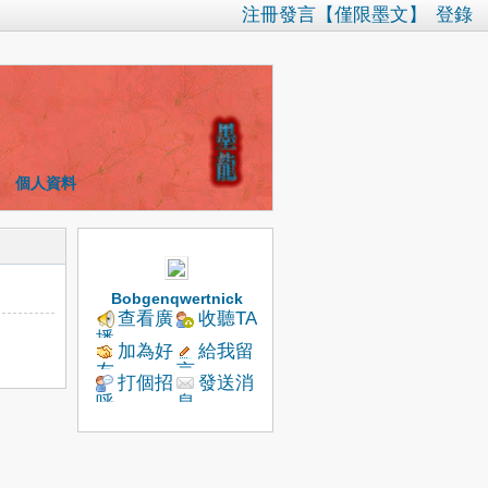
注冊發言【僅限墨文】
登錄
個人資料
Bobgenqwertnick
查看廣
收聽TA
播
加為好
給我留
友
言
打個招
發送消
呼
息