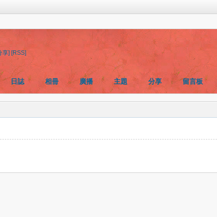
分享]
[RSS]
日誌
相冊
廣播
主題
分享
留言板