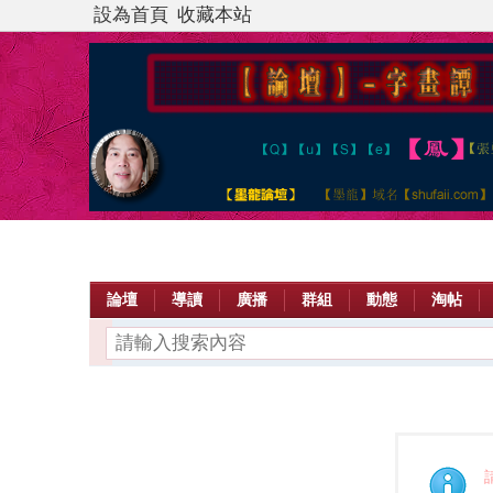
設為首頁
收藏本站
論壇
導讀
廣播
群組
動態
淘帖