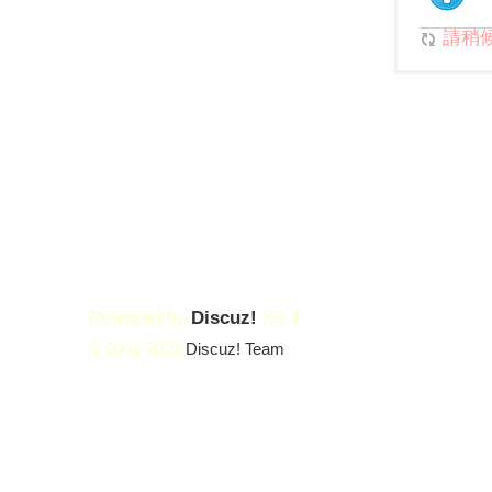
請稍候.
Powered by
Discuz!
X3.4
© 2001-2023
Discuz! Team
.