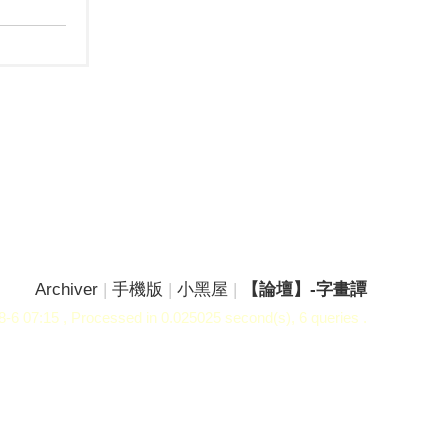
Archiver
|
手機版
|
小黑屋
|
【論壇】-字畫譚
-6 07:15
, Processed in 0.025025 second(s), 6 queries .