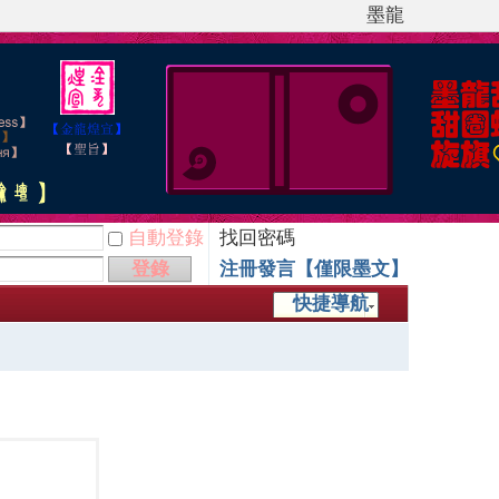
墨龍
自動登錄
找回密碼
登錄
注冊發言【僅限墨文】
快捷導航