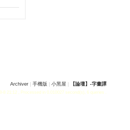
Archiver
|
手機版
|
小黑屋
|
【論壇】-字畫譚
-8 21:12
, Processed in 0.010027 second(s), 6 queries .