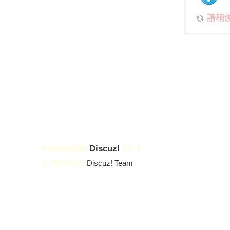
請稍候.
Powered by
Discuz!
X3.4
© 2001-2023
Discuz! Team
.