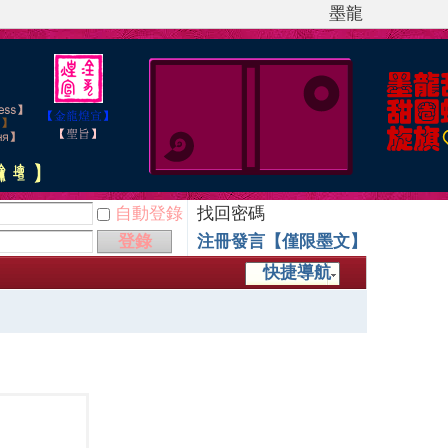
墨龍
自動登錄
找回密碼
登錄
注冊發言【僅限墨文】
快捷導航