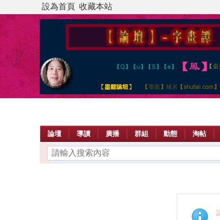
設為首頁
收藏本站
論壇
導讀
廣播
群組
動態
淘帖