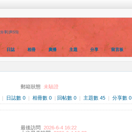
[分享]
[RSS]
日誌
相冊
廣播
主題
分享
留言板
郵箱狀態
未驗證
|
日誌數 0
|
相冊數 0
|
回帖數 0
|
主題數 45
|
分享數 0
最後訪問
2026-6-4 16:22