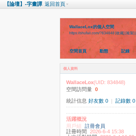
【論壇】-字畫譚
返回首頁
WallaceLox的個人空間
https://shufaii.com/?834848
[收藏]
[複製]
空間首頁
動態
記錄
個人資料
WallaceLox
(UID: 834848)
空間訪問量
0
統計信息
好友數 0
|
記錄數 0
活躍概況
用戶組
註冊會員
註冊時間
2026-6-4 15:38