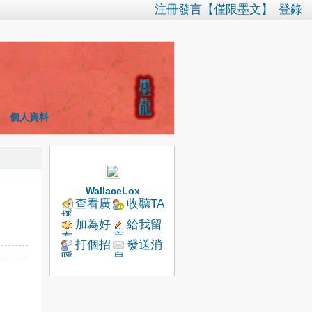
注冊發言【僅限墨文】
登錄
個人資料
WallaceLox
查看廣
收聽TA
播
加為好
給我留
友
言
打個招
發送消
呼
息