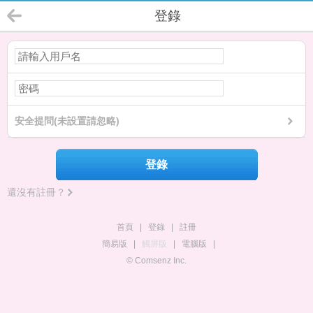
登錄
安全提問(未設置請忽略)
登錄
還沒有註冊？
首頁
|
登錄
|
註冊
簡易版
|
觸屏版
|
電腦版
|
© Comsenz Inc.