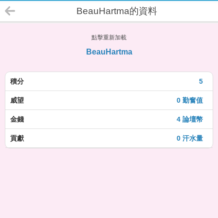
BeauHartma的資料
點擊重新加載
BeauHartma
積分
5
威望
0 勤奮值
金錢
4 論壇幣
貢獻
0 汗水量