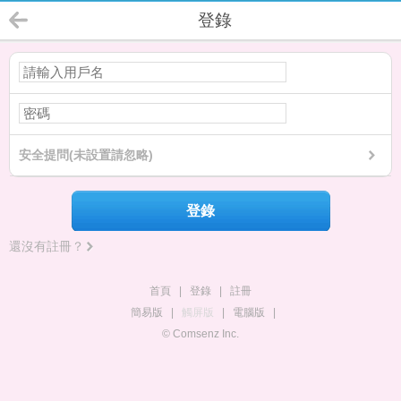
登錄
安全提問(未設置請忽略)
登錄
還沒有註冊？
首頁
|
登錄
|
註冊
簡易版
|
觸屏版
|
電腦版
|
© Comsenz Inc.