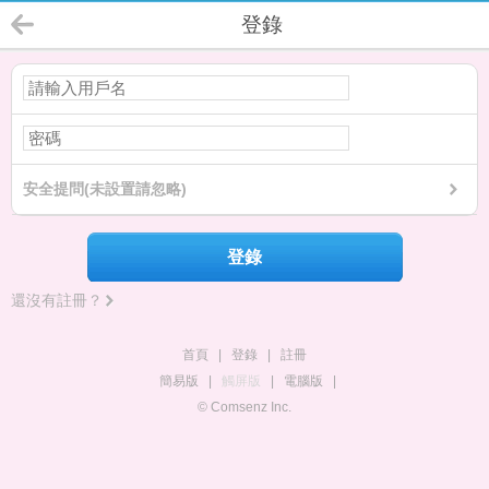
登錄
安全提問(未設置請忽略)
登錄
還沒有註冊？
首頁
|
登錄
|
註冊
簡易版
|
觸屏版
|
電腦版
|
© Comsenz Inc.