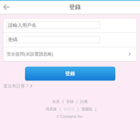
登錄
安全提問(未設置請忽略)
登錄
還沒有註冊？
首頁
|
登錄
|
註冊
簡易版
|
觸屏版
|
電腦版
|
© Comsenz Inc.