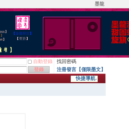
墨龍
自動登錄
找回密碼
登錄
注冊發言【僅限墨文】
快捷導航