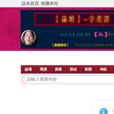
設為首頁
收藏本站
論壇
導讀
廣播
群組
動態
淘帖