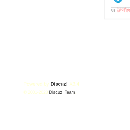
請稍候.
Powered by
Discuz!
X3.4
© 2001-2023
Discuz! Team
.