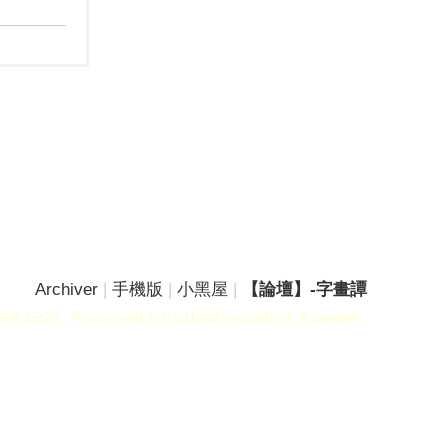
Archiver
|
手機版
|
小黑屋
|
【論壇】-字畫譚
8-8 15:20
, Processed in 0.011266 second(s), 6 queries .