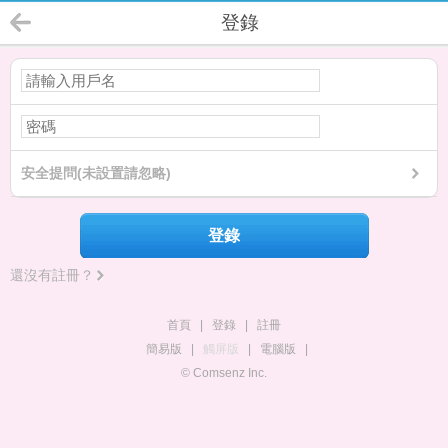
登錄
安全提問(未設置請忽略)
登錄
還沒有註冊？
首頁
|
登錄
|
註冊
簡易版
|
觸屏版
|
電腦版
|
© Comsenz Inc.